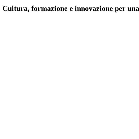
Cultura, formazione e innovazione per una
L'associazione sviluppa attività e progettualità legate a:
formazione personale e professionale;